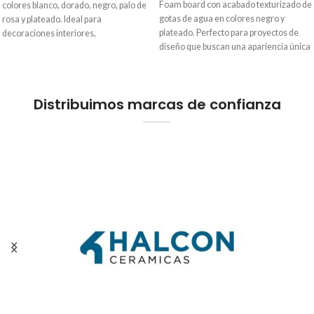
Foam board con acabado texturizado de
colores blanco, dorado, negro, palo de
gotas de agua en colores negro y
rosa y plateado. Ideal para
plateado. Perfecto para proyectos de
decoraciones interiores,
diseño que buscan una apariencia única
proporcionando un toque elegante y
y sofisticada. Formato: 122 cm x 244
moderno. Formato: 122 cm x 244 cm,
cm, espesor: 5 mm, peso: 9.8 kg.
espesor: 5 mm, peso: 9.8 kg.
Distribuimos marcas de confianza